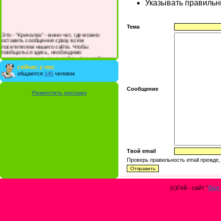
Указывать правильны
Тема
Это - "Кричалка" - мини-чат, где можно
оставить сообщение сразу всем
посетителям нашего сайта. Чтобы
пообщаться здесь, необходимо
зарегистрироваться на сайте и/или войти со
своими логином и паролем.
сейчас у нас
общаются
145
человек
Сообщение
Разместить рекламу
Твой email
Проверь правильность email прежде,
(с)Гей - сайт "
Gay 