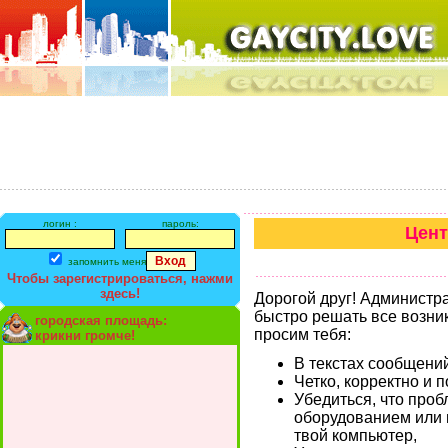
логин :
пароль:
Цент
запомнить меня
Чтобы зарегистрироваться, нажми
здесь!
Дорогой друг! Администр
быстро решать все возни
городская площадь:
просим тебя:
крикни громче!
В текстах сообщени
Четко, корректно и
Убедиться, что про
оборудованием или
твой компьютер,