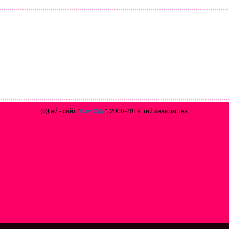
(с)Гей - сайт "
Gay City
", 2000-2019: гей знакомства.