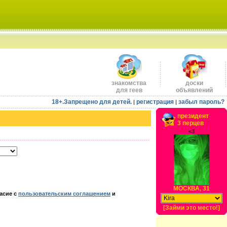
знакомства
доски
для геев
объявлений
18+.Запрещено для детей.
регистрация
забыл пароль?
|
|
президент
3 перцев
<3
МОСКВА, 31
асие с
пользовательским соглашением
и
[Займи это место!]