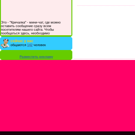
Это - "Кричалка" - мини-чат, где можно
оставить сообщение сразу всем
посетителям нашего сайта. Чтобы
пообщаться здесь, необходимо
зарегистрироваться на сайте и/или войти со
своими логином и паролем.
сейчас у нас
общаются
142
человек
Разместить рекламу