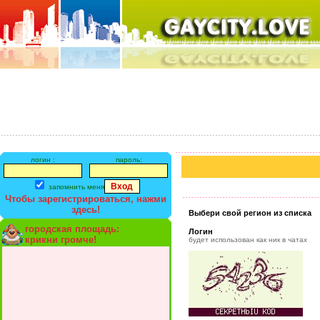
логин :
пароль:
запомнить меня
Чтобы зарегистрироваться, нажми
здесь!
Выбери свой регион из списка
городская площадь:
Логин
крикни громче!
будет использован как ник в чатах