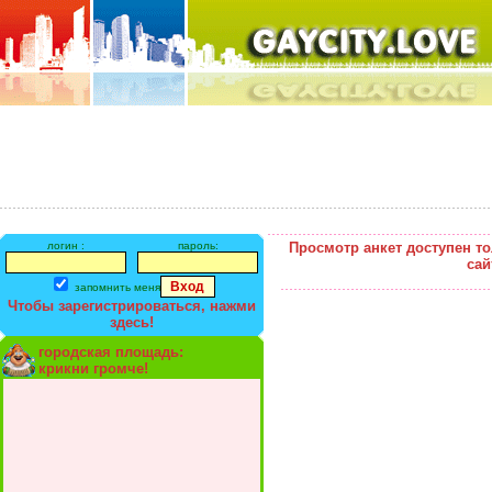
логин :
пароль:
Просмотр анкет доступен т
сай
запомнить меня
Чтобы зарегистрироваться, нажми
здесь!
городская площадь:
крикни громче!