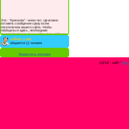
Это - "Кричалка" - мини-чат, где можно
оставить сообщение сразу всем
посетителям нашего сайта. Чтобы
пообщаться здесь, необходимо
зарегистрироваться на сайте и/или войти со
своими логином и паролем.
сейчас у нас
общаются
65
человек
Разместить рекламу
(с)Гей - сайт "
Gay 