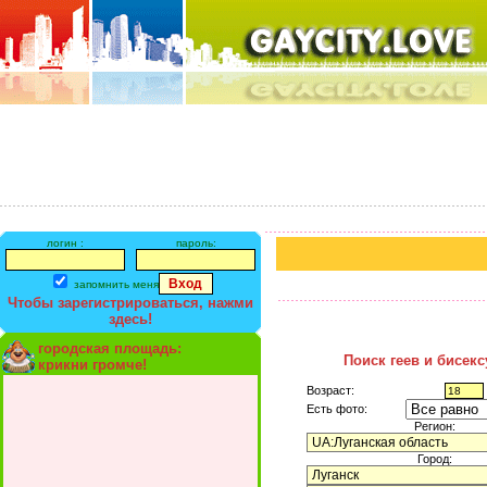
логин :
пароль:
запомнить меня
Чтобы зарегистрироваться, нажми
здесь!
городская площадь:
Поиск геев и бисек
крикни громче!
Возраст:
Есть фото:
Регион:
Город: