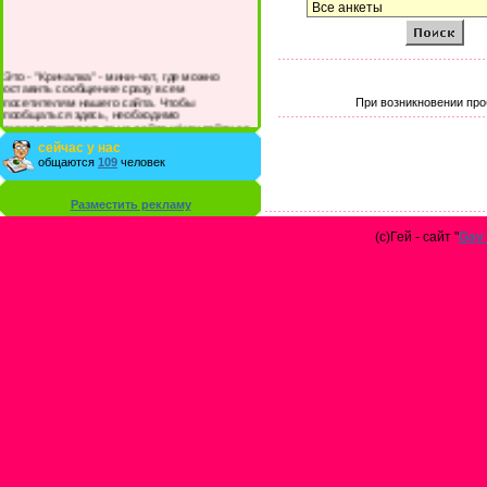
Это - "Кричалка" - мини-чат, где можно
оставить сообщение сразу всем
посетителям нашего сайта. Чтобы
При возникновении про
пообщаться здесь, необходимо
зарегистрироваться на сайте и/или войти со
своими логином и паролем.
сейчас у нас
общаются
109
человек
Разместить рекламу
(с)Гей - сайт "
Gay 