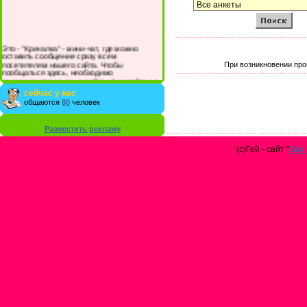
Это - "Кричалка" - мини-чат, где можно
оставить сообщение сразу всем
посетителям нашего сайта. Чтобы
При возникновении про
пообщаться здесь, необходимо
зарегистрироваться на сайте и/или войти со
своими логином и паролем.
сейчас у нас
общаются
80
человек
Разместить рекламу
(с)Гей - сайт "
Gay 