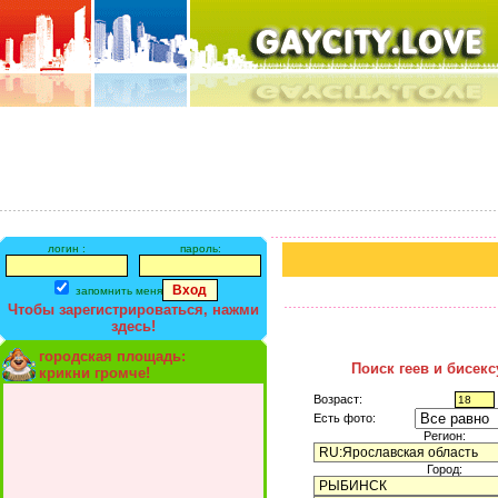
логин :
пароль:
запомнить меня
Чтобы зарегистрироваться, нажми
здесь!
городская площадь:
Поиск геев и бисек
крикни громче!
Возраст:
Есть фото:
Регион:
Город: