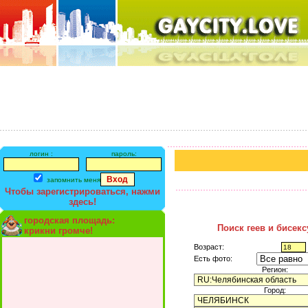
логин :
пароль:
запомнить меня
Чтобы зарегистрироваться, нажми
здесь!
городская площадь:
Поиск геев и бисек
крикни громче!
Возраст:
Есть фото:
Регион:
Город: