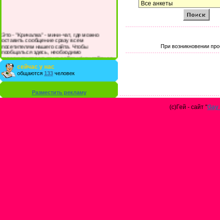
Это - "Кричалка" - мини-чат, где можно
оставить сообщение сразу всем
посетителям нашего сайта. Чтобы
При возникновении про
пообщаться здесь, необходимо
зарегистрироваться на сайте и/или войти со
своими логином и паролем.
сейчас у нас
общаются
133
человек
Разместить рекламу
(с)Гей - сайт "
Gay 