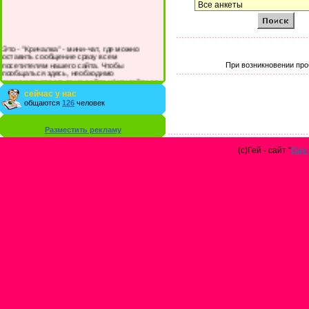
Это - "Кричалка" - мини-чат, где можно
оставить сообщение сразу всем
посетителям нашего сайта. Чтобы
При возникновении про
пообщаться здесь, необходимо
зарегистрироваться на сайте и/или войти со
своими логином и паролем.
сейчас у нас
общаются
126
человек
Разместить рекламу
(с)Гей - сайт "
Gay 