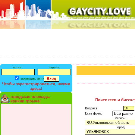
логин :
пароль:
запомнить меня
Чтобы зарегистрироваться, нажми
здесь!
городская площадь:
Поиск геев и бисек
крикни громче!
Возраст:
Есть фото:
Регион:
Город: