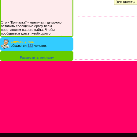
Это - "Кричалка" - мини-чат, где можно
оставить сообщение сразу всем
посетителям нашего сайта. Чтобы
пообщаться здесь, необходимо
зарегистрироваться на сайте и/или войти со
своими логином и паролем.
сейчас у нас
общаются
122
человек
Разместить рекламу