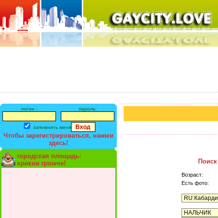
логин :
пароль:
запомнить меня
Чтобы зарегистрироваться, нажми
здесь!
городская площадь:
Поиск
крикни громче!
Возраст:
Есть фото: