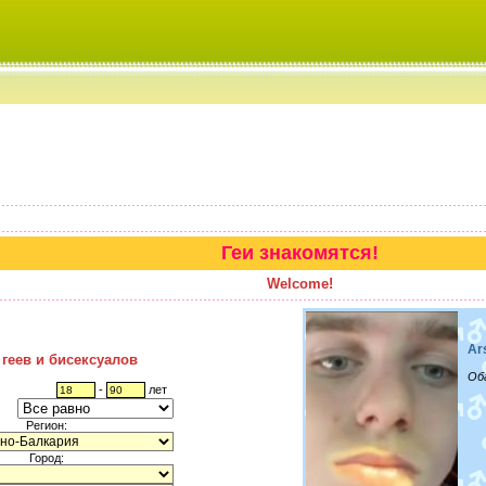
Геи знакомятся!
Welcome!
Ar
 геев и бисексуалов
Об
-
лет
Регион:
Город: