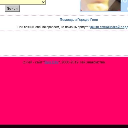
Помощь в Городе Геев
При возникновении проблем, на помощь придет "
Центр технической под
(с)Гей - сайт "
Gay City
", 2000-2019: гей знакомства.