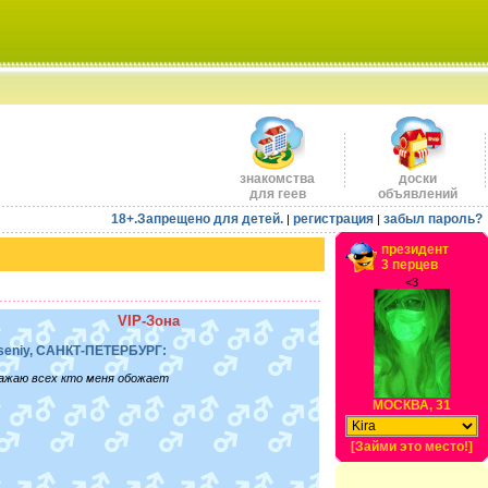
знакомства
доски
для геев
объявлений
18+.Запрещено для детей.
регистрация
забыл пароль?
|
|
президент
3 перцев
<3
VIP-Зона
seniy, САНКТ-ПЕТЕРБУРГ:
ажаю всех кто меня обожает
МОСКВА, 31
[Займи это место!]