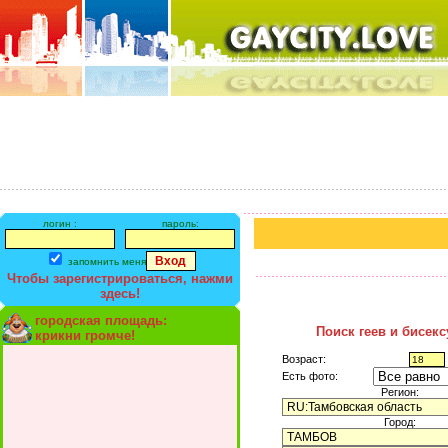
логин :
пароль:
запомнить меня
Чтобы зарегистрироваться, нажми
здесь!
городская площадь:
Поиск геев и бисек
крикни громче!
Возраст:
Есть фото:
Регион:
Город: