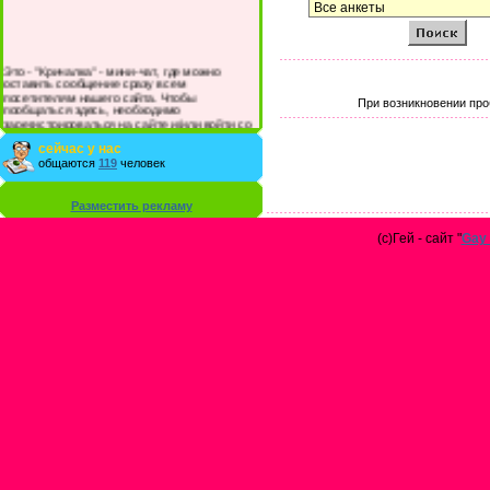
Это - "Кричалка" - мини-чат, где можно
оставить сообщение сразу всем
посетителям нашего сайта. Чтобы
При возникновении про
пообщаться здесь, необходимо
зарегистрироваться на сайте и/или войти со
своими логином и паролем.
сейчас у нас
общаются
119
человек
Разместить рекламу
(с)Гей - сайт "
Gay 