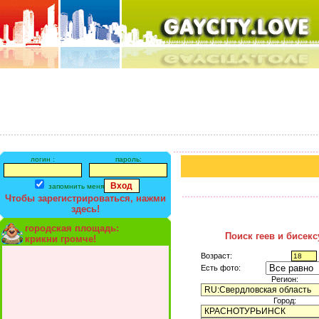
логин :
пароль:
запомнить меня
Чтобы зарегистрироваться, нажми
здесь!
городская площадь:
Поиск геев и бисек
крикни громче!
Возраст:
Есть фото:
Регион:
Город: