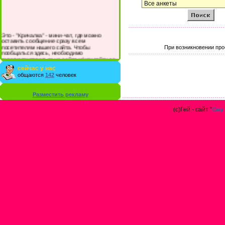
Это - "Кричалка" - мини-чат, где можно
оставить сообщение сразу всем
посетителям нашего сайта. Чтобы
При возникновении про
пообщаться здесь, необходимо
зарегистрироваться на сайте и/или войти со
своими логином и паролем.
сейчас у нас
общаются
142
человек
Разместить рекламу
(с)Гей - сайт "
Gay 