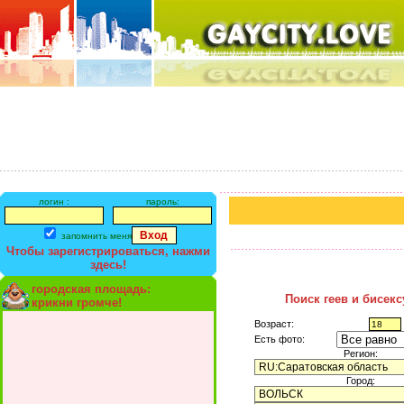
логин :
пароль:
запомнить меня
Чтобы зарегистрироваться, нажми
здесь!
городская площадь:
Поиск геев и бисек
крикни громче!
Возраст:
Есть фото:
Регион:
Город: