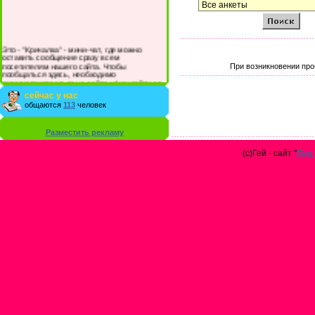
Это - "Кричалка" - мини-чат, где можно
оставить сообщение сразу всем
посетителям нашего сайта. Чтобы
При возникновении про
пообщаться здесь, необходимо
зарегистрироваться на сайте и/или войти со
своими логином и паролем.
сейчас у нас
общаются
113
человек
Разместить рекламу
(с)Гей - сайт "
Gay 