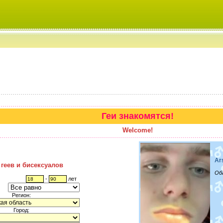
Геи знакомятся!
Welcome!
Ar
 геев и бисексуалов
Об
-
лет
Регион:
Город: