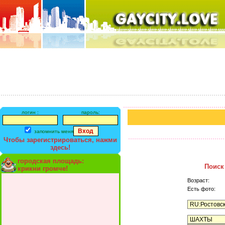
логин :
пароль:
запомнить меня
Чтобы зарегистрироваться, нажми
здесь!
городская площадь:
Поиск
крикни громче!
Возраст:
Есть фото: