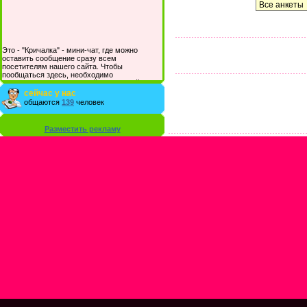
Это - "Кричалка" - мини-чат, где можно
оставить сообщение сразу всем
посетителям нашего сайта. Чтобы
пообщаться здесь, необходимо
зарегистрироваться на сайте и/или войти со
своими логином и паролем.
сейчас у нас
общаются
139
человек
Разместить рекламу