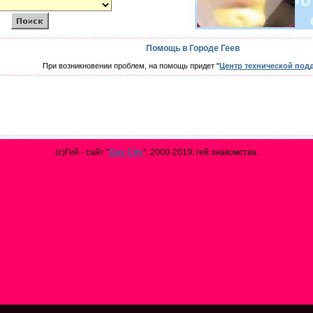
Помощь в Городе Геев
При возникновении проблем, на помощь придет "
Центр технической под
(с)Гей - сайт "
Gay City
", 2000-2019: гей знакомства.