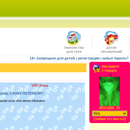
знакомства
доски
для геев
объявлений
18+.Запрещено для детей.
регистрация
забыл пароль?
|
|
президент
3 перцев
<3
VIP-Зона
seniy, САНКТ-ПЕТЕРБУРГ:
ажаю всех кто меня обожает
МОСКВА, 31
[Займи это место!]