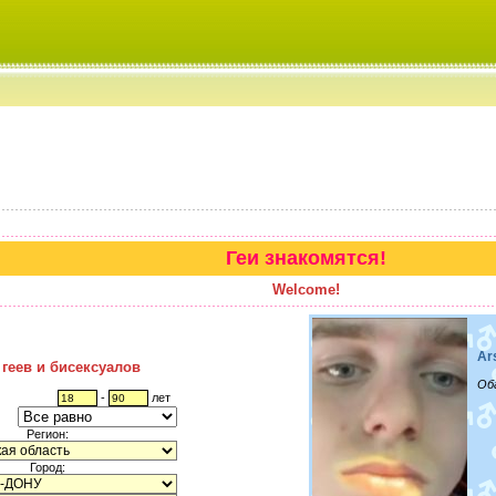
Геи знакомятся!
Welcome!
Ar
 геев и бисексуалов
Об
-
лет
Регион:
Город: