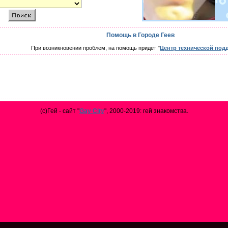
Помощь в Городе Геев
При возникновении проблем, на помощь придет "
Центр технической под
(с)Гей - сайт "
Gay City
", 2000-2019: гей знакомства.