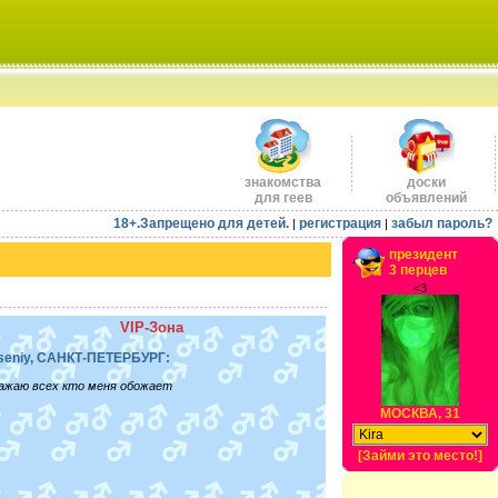
знакомства
доски
для геев
объявлений
18+.Запрещено для детей.
регистрация
забыл пароль?
|
|
президент
3 перцев
<3
VIP-Зона
seniy, САНКТ-ПЕТЕРБУРГ:
ажаю всех кто меня обожает
МОСКВА, 31
[Займи это место!]