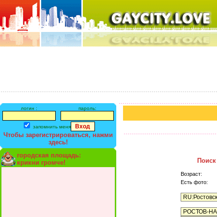
логин :
пароль:
запомнить меня
Чтобы зарегистрироваться, нажми
здесь!
городская площадь:
Поиск
крикни громче!
Возраст:
Есть фото: