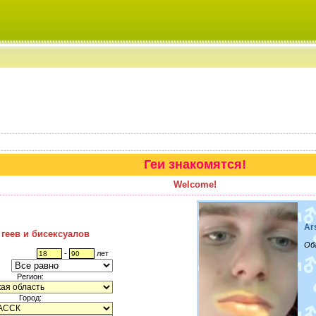
Геи знакомятся!
Welcome!
Ar
 геев и бисексуалов
Об
-
лет
Регион:
Город: