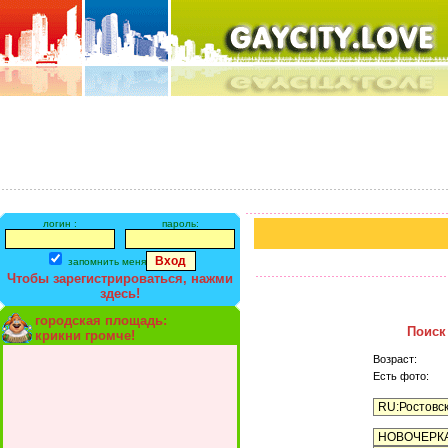
логин :
пароль:
запомнить меня
Чтобы зарегистрироваться, нажми
здесь!
городская площадь:
Поиск
крикни громче!
Возраст:
Есть фото: