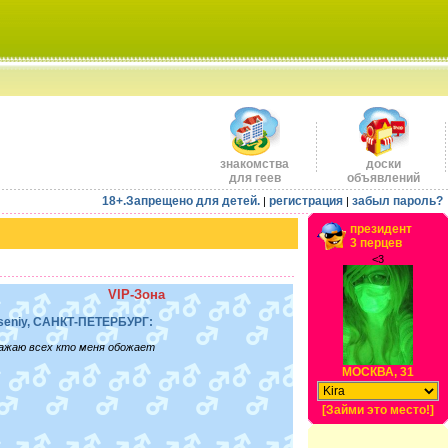
знакомства
доски
для геев
объявлений
18+.Запрещено для детей.
регистрация
забыл пароль?
|
|
президент
3 перцев
<3
VIP-Зона
seniy, САНКТ-ПЕТЕРБУРГ:
ажаю всех кто меня обожает
МОСКВА, 31
[Займи это место!]