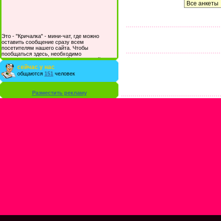
Это - "Кричалка" - мини-чат, где можно
оставить сообщение сразу всем
посетителям нашего сайта. Чтобы
пообщаться здесь, необходимо
зарегистрироваться на сайте и/или войти со
своими логином и паролем.
сейчас у нас
общаются
151
человек
Разместить рекламу