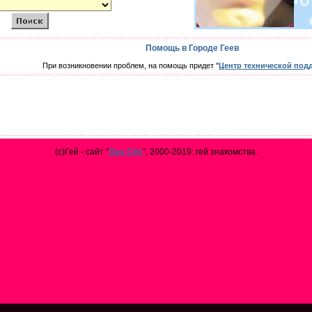
Помощь в Городе Геев
При возникновении проблем, на помощь придет "
Центр технической под
(с)Гей - сайт "
Gay City
", 2000-2019: гей знакомства.