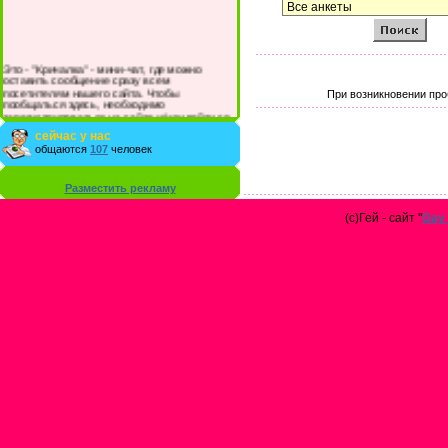
Это - "Кричалка" - мини-чат, где можно
оставить сообщение сразу всем
посетителям нашего сайта. Чтобы
При возникновении про
пообщаться здесь, необходимо
зарегистрироваться на сайте и/или войти со
своими логином и паролем.
сейчас у нас
общаются
107
человек
Разместить рекламу
(с)Гей - сайт "
Gay 