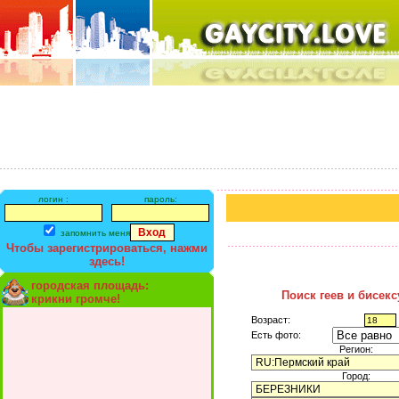
логин :
пароль:
запомнить меня
Чтобы зарегистрироваться, нажми
здесь!
городская площадь:
Поиск геев и бисек
крикни громче!
Возраст:
Есть фото:
Регион:
Город: