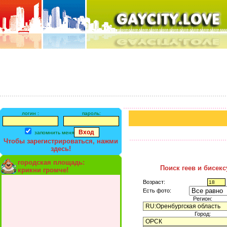
логин :
пароль:
запомнить меня
Чтобы зарегистрироваться, нажми
здесь!
городская площадь:
Поиск геев и бисек
крикни громче!
Возраст:
Есть фото:
Регион:
Город: