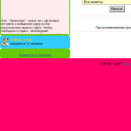
Это - "Кричалка" - мини-чат, где можно
оставить сообщение сразу всем
посетителям нашего сайта. Чтобы
При возникновении про
пообщаться здесь, необходимо
зарегистрироваться на сайте и/или войти со
своими логином и паролем.
сейчас у нас
общаются
70
человек
Разместить рекламу
(с)Гей - сайт "
Gay 