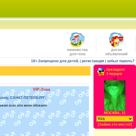
знакомства
доски
для геев
объявлений
18+.Запрещено для детей.
регистрация
забыл пароль?
|
|
президент
3 перцев
<3
VIP-Зона
seniy, САНКТ-ПЕТЕРБУРГ:
ажаю всех кто меня обожает
МОСКВА, 31
[Займи это место!]