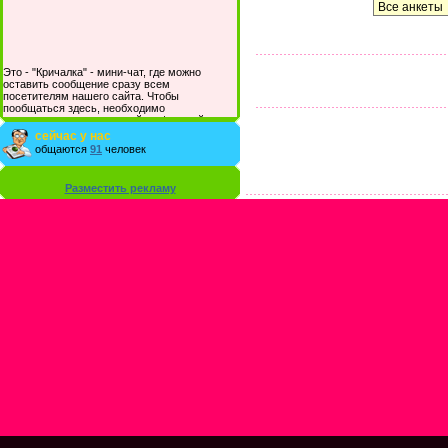
Это - "Кричалка" - мини-чат, где можно
оставить сообщение сразу всем
посетителям нашего сайта. Чтобы
пообщаться здесь, необходимо
зарегистрироваться на сайте и/или войти со
своими логином и паролем.
сейчас у нас
общаются
91
человек
Разместить рекламу