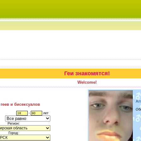
Геи знакомятся!
Welcome!
Ar
 геев и бисексуалов
Об
-
лет
Регион:
Город: