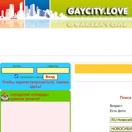
логин :
пароль:
запомнить меня
Чтобы зарегистрироваться, нажми
здесь!
городская площадь:
Поиск
крикни громче!
Возраст:
Есть фото: