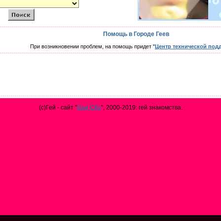
Помощь в Городе Геев
При возникновении проблем, на помощь придет "
Центр технической под
(с)Гей - сайт "
Gay City
", 2000-2019: гей знакомства.