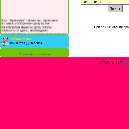
Это - "Кричалка" - мини-чат, где можно
оставить сообщение сразу всем
посетителям нашего сайта. Чтобы
При возникновении про
пообщаться здесь, необходимо
зарегистрироваться на сайте и/или войти со
своими логином и паролем.
сейчас у нас
общаются
42
человек
Разместить рекламу
(с)Гей - сайт "
Gay 