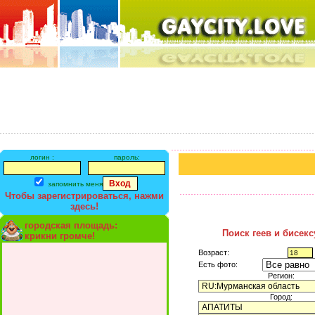
логин :
пароль:
запомнить меня
Чтобы зарегистрироваться, нажми
здесь!
городская площадь:
Поиск геев и бисек
крикни громче!
Возраст:
Есть фото:
Регион:
Город: