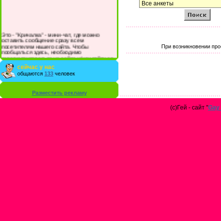
Это - "Кричалка" - мини-чат, где можно
оставить сообщение сразу всем
посетителям нашего сайта. Чтобы
При возникновении про
пообщаться здесь, необходимо
зарегистрироваться на сайте и/или войти со
своими логином и паролем.
сейчас у нас
общаются
133
человек
Разместить рекламу
(с)Гей - сайт "
Gay 