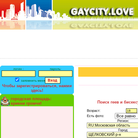
логин :
пароль:
запомнить меня
Чтобы зарегистрироваться, нажми
здесь!
городская площадь:
Поиск геев и бисек
крикни громче!
Возраст:
Есть фото:
Регион:
Город: