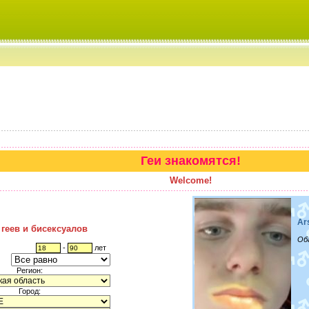
Геи знакомятся!
Welcome!
Ar
 геев и бисексуалов
Об
-
лет
Регион:
Город: