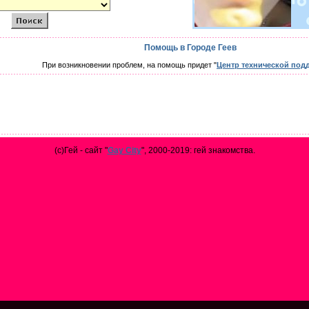
Помощь в Городе Геев
При возникновении проблем, на помощь придет "
Центр технической под
(с)Гей - сайт "
Gay City
", 2000-2019: гей знакомства.