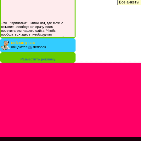
Это - "Кричалка" - мини-чат, где можно
оставить сообщение сразу всем
посетителям нашего сайта. Чтобы
пообщаться здесь, необходимо
зарегистрироваться на сайте и/или войти со
своими логином и паролем.
сейчас у нас
общаются
86
человек
Разместить рекламу