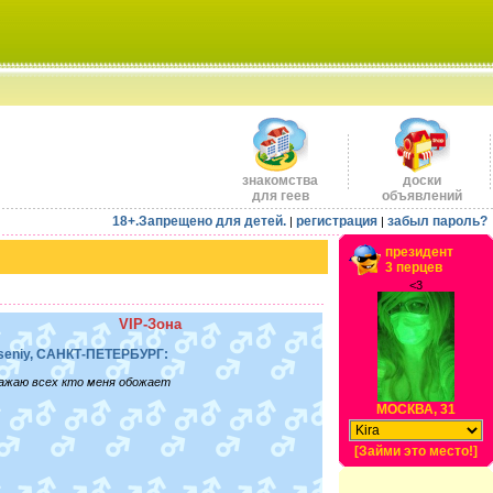
знакомства
доски
для геев
объявлений
18+.Запрещено для детей.
регистрация
забыл пароль?
|
|
президент
3 перцев
<3
VIP-Зона
seniy, САНКТ-ПЕТЕРБУРГ:
ажаю всех кто меня обожает
МОСКВА, 31
[Займи это место!]