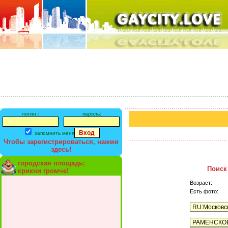
логин :
пароль:
запомнить меня
Чтобы зарегистрироваться, нажми
здесь!
городская площадь:
Поиск
крикни громче!
Возраст:
Есть фото: