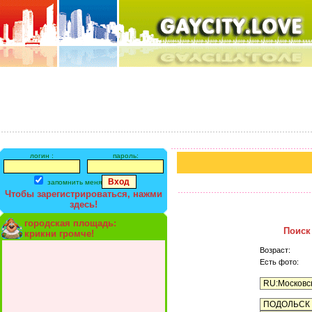
логин :
пароль:
запомнить меня
Чтобы зарегистрироваться, нажми
здесь!
городская площадь:
Поиск
крикни громче!
Возраст:
Есть фото: