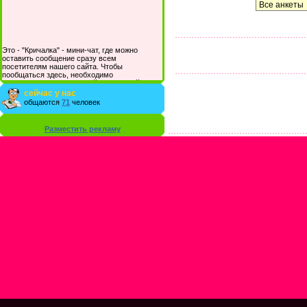
Это - "Кричалка" - мини-чат, где можно
оставить сообщение сразу всем
посетителям нашего сайта. Чтобы
пообщаться здесь, необходимо
зарегистрироваться на сайте и/или войти со
своими логином и паролем.
сейчас у нас
общаются
71
человек
Разместить рекламу