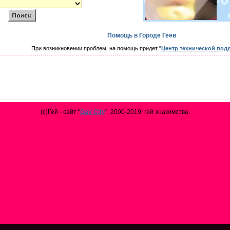
Помощь в Городе Геев
При возникновении проблем, на помощь придет "
Центр технической под
(с)Гей - сайт "
Gay City
", 2000-2019: гей знакомства.