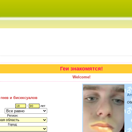
Геи знакомятся!
Welcome!
Ar
 геев и бисексуалов
Об
-
лет
Регион:
Город: