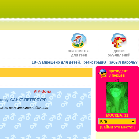
знакомства
доски
для геев
объявлений
18+.Запрещено для детей.
регистрация
забыл пароль?
|
|
президент
3 перцев
<3
VIP-Зона
seniy, САНКТ-ПЕТЕРБУРГ:
ажаю всех кто меня обожает
МОСКВА, 31
[Займи это место!]