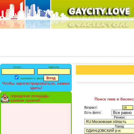
логин :
пароль:
запомнить меня
Чтобы зарегистрироваться, нажми
здесь!
городская площадь:
Поиск геев и бисек
крикни громче!
Возраст:
Есть фото:
Регион:
Город: