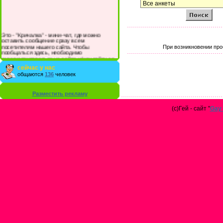
Это - "Кричалка" - мини-чат, где можно
оставить сообщение сразу всем
посетителям нашего сайта. Чтобы
При возникновении про
пообщаться здесь, необходимо
зарегистрироваться на сайте и/или войти со
своими логином и паролем.
сейчас у нас
общаются
136
человек
Разместить рекламу
(с)Гей - сайт "
Gay 