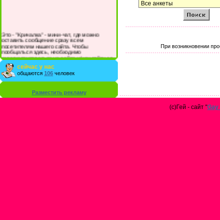
Это - "Кричалка" - мини-чат, где можно
оставить сообщение сразу всем
посетителям нашего сайта. Чтобы
При возникновении про
пообщаться здесь, необходимо
зарегистрироваться на сайте и/или войти со
своими логином и паролем.
сейчас у нас
общаются
106
человек
Разместить рекламу
(с)Гей - сайт "
Gay 