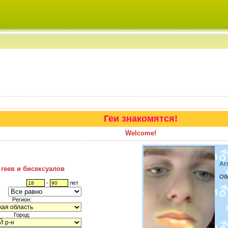
Геи знакомятся!
Welcome!
Ar
 геев и бисексуалов
Об
-
лет
Регион:
Город: