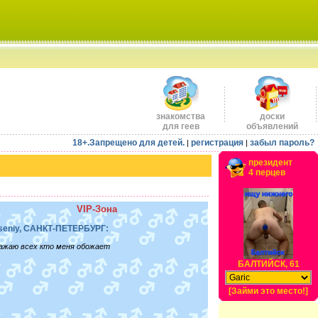
знакомства
доски
для геев
объявлений
18+.Запрещено для детей.
регистрация
забыл пароль?
|
|
президент
4 перцев
VIP-Зона
seniy, САНКТ-ПЕТЕРБУРГ:
ажаю всех кто меня обожает
БАЛТИЙСК, 61
[Займи это место!]