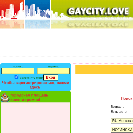
логин :
пароль:
запомнить меня
Чтобы зарегистрироваться, нажми
здесь!
городская площадь:
Поиск
крикни громче!
Возраст:
Есть фото: