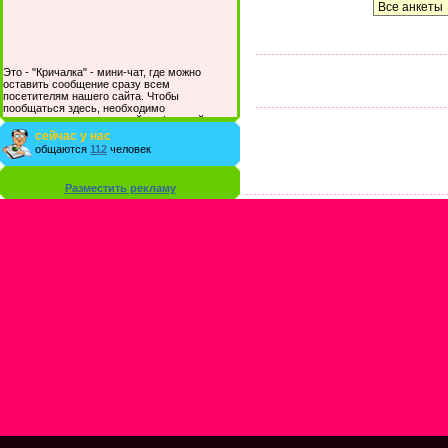
Это - "Кричалка" - мини-чат, где можно
оставить сообщение сразу всем
посетителям нашего сайта. Чтобы
пообщаться здесь, необходимо
зарегистрироваться на сайте и/или войти со
своими логином и паролем.
сейчас у нас
общаются
112
человек
Разместить рекламу