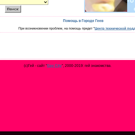
Помощь в Городе Геев
При возникновении проблем, на помощь придет "
Центр технической под
(с)Гей - сайт "
Gay City
", 2000-2019: гей знакомства.