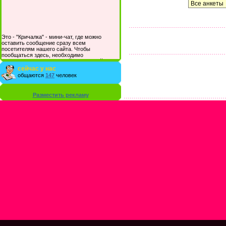
Это - "Кричалка" - мини-чат, где можно
оставить сообщение сразу всем
посетителям нашего сайта. Чтобы
пообщаться здесь, необходимо
зарегистрироваться на сайте и/или войти со
своими логином и паролем.
сейчас у нас
общаются
147
человек
Разместить рекламу