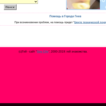
Помощь в Городе Геев
При возникновении проблем, на помощь придет "
Центр технической под
(с)Гей - сайт "
Gay City
", 2000-2019: гей знакомства.