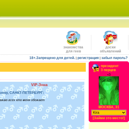
знакомства
доски
для геев
объявлений
18+.Запрещено для детей.
регистрация
забыл пароль?
|
|
президент
3 перцев
<3
VIP-Зона
seniy, САНКТ-ПЕТЕРБУРГ:
ажаю всех кто меня обожает
МОСКВА, 31
[Займи это место!]