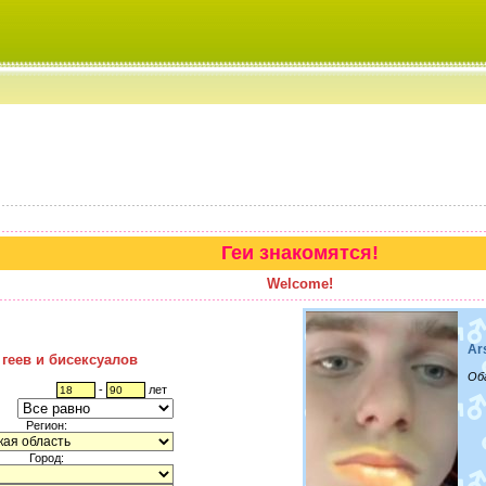
Геи знакомятся!
Welcome!
Ar
 геев и бисексуалов
Об
-
лет
Регион:
Город: