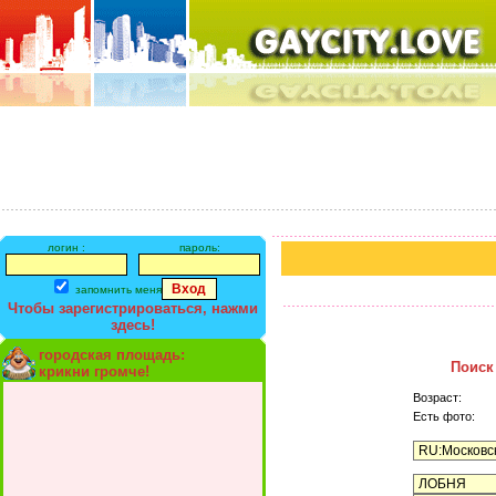
логин :
пароль:
запомнить меня
Чтобы зарегистрироваться, нажми
здесь!
городская площадь:
Поиск
крикни громче!
Возраст:
Есть фото: