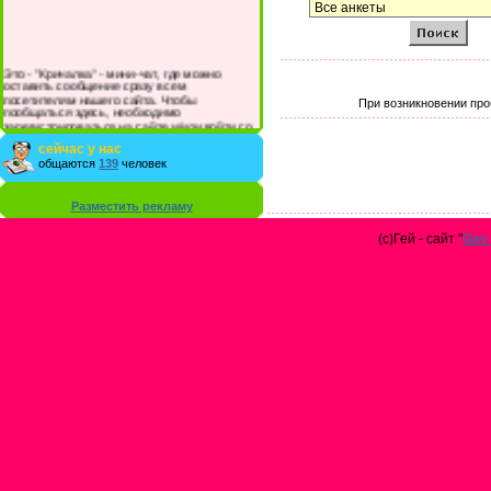
Это - "Кричалка" - мини-чат, где можно
оставить сообщение сразу всем
посетителям нашего сайта. Чтобы
При возникновении про
пообщаться здесь, необходимо
зарегистрироваться на сайте и/или войти со
своими логином и паролем.
сейчас у нас
общаются
139
человек
Разместить рекламу
(с)Гей - сайт "
Gay 