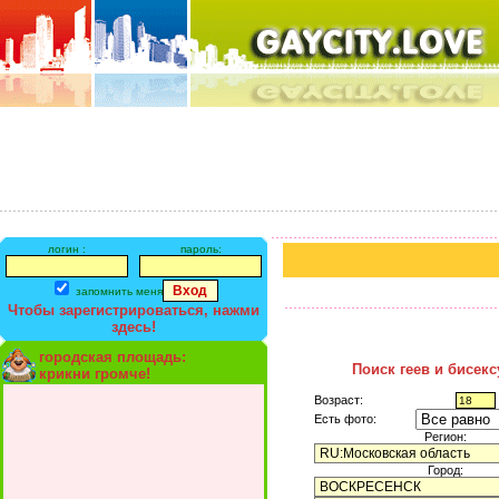
логин :
пароль:
запомнить меня
Чтобы зарегистрироваться, нажми
здесь!
городская площадь:
Поиск геев и бисек
крикни громче!
Возраст:
Есть фото:
Регион:
Город: