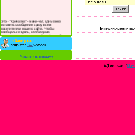
Это - "Кричалка" - мини-чат, где можно
оставить сообщение сразу всем
посетителям нашего сайта. Чтобы
При возникновении про
пообщаться здесь, необходимо
зарегистрироваться на сайте и/или войти со
своими логином и паролем.
сейчас у нас
общаются
147
человек
Разместить рекламу
(с)Гей - сайт "
Gay 