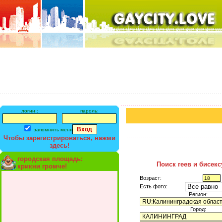
логин :
пароль:
запомнить меня
Чтобы зарегистрироваться, нажми
здесь!
городская площадь:
Поиск геев и бисек
крикни громче!
Возраст:
Есть фото:
Регион:
Город: