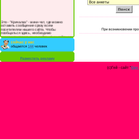
Это - "Кричалка" - мини-чат, где можно
оставить сообщение сразу всем
посетителям нашего сайта. Чтобы
При возникновении про
пообщаться здесь, необходимо
зарегистрироваться на сайте и/или войти со
своими логином и паролем.
сейчас у нас
общаются
144
человек
Разместить рекламу
(с)Гей - сайт "
Gay 