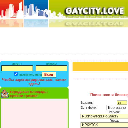
логин :
пароль:
запомнить меня
Чтобы зарегистрироваться, нажми
здесь!
городская площадь:
Поиск геев и бисек
крикни громче!
Возраст:
Есть фото:
Регион:
Город: