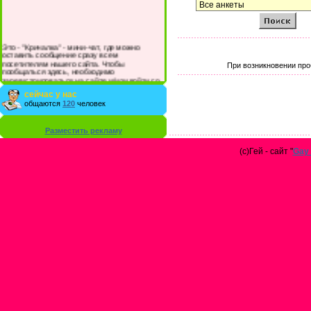
Это - "Кричалка" - мини-чат, где можно
оставить сообщение сразу всем
посетителям нашего сайта. Чтобы
При возникновении про
пообщаться здесь, необходимо
зарегистрироваться на сайте и/или войти со
своими логином и паролем.
сейчас у нас
общаются
120
человек
Разместить рекламу
(с)Гей - сайт "
Gay 