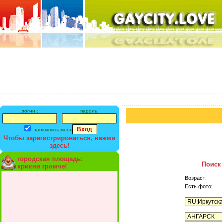
логин :
пароль:
запомнить меня
Чтобы зарегистрироваться, нажми
здесь!
городская площадь:
Поиск
крикни громче!
Возраст:
Есть фото: