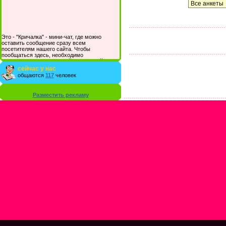
Это - "Кричалка" - мини-чат, где можно
оставить сообщение сразу всем
посетителям нашего сайта. Чтобы
пообщаться здесь, необходимо
зарегистрироваться на сайте и/или войти со
своими логином и паролем.
сейчас у нас
общаются
117
человек
Разместить рекламу