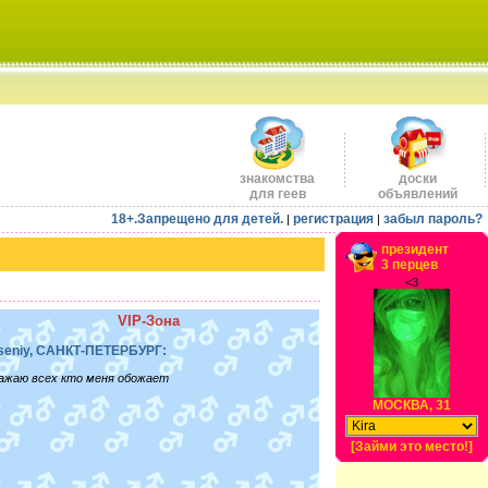
знакомства
доски
для геев
объявлений
18+.Запрещено для детей.
регистрация
забыл пароль?
|
|
президент
3 перцев
<3
VIP-Зона
seniy, САНКТ-ПЕТЕРБУРГ:
ажаю всех кто меня обожает
МОСКВА, 31
[Займи это место!]