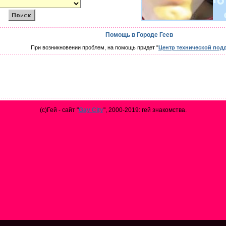
Помощь в Городе Геев
При возникновении проблем, на помощь придет "
Центр технической под
(с)Гей - сайт "
Gay City
", 2000-2019: гей знакомства.