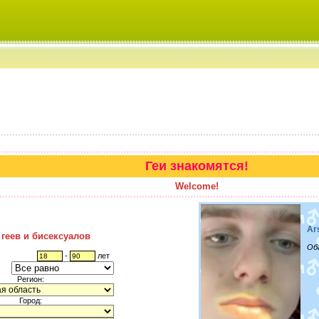
Геи знакомятся!
Welcome!
Ar
 геев и бисексуалов
Об
-
лет
Регион:
Город: