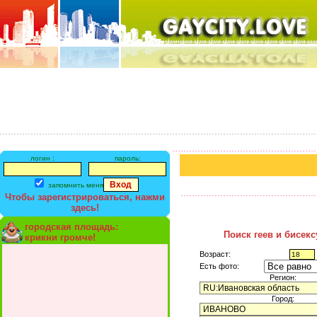
логин :
пароль:
запомнить меня
Чтобы зарегистрироваться, нажми
здесь!
городская площадь:
Поиск геев и бисек
крикни громче!
Возраст:
Есть фото:
Регион:
Город: