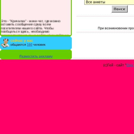
Это - "Кричалка" - мини-чат, где можно
оставить сообщение сразу всем
посетителям нашего сайта. Чтобы
При возникновении про
пообщаться здесь, необходимо
зарегистрироваться на сайте и/или войти со
своими логином и паролем.
сейчас у нас
общаются
160
человек
Разместить рекламу
(с)Гей - сайт "
Gay 