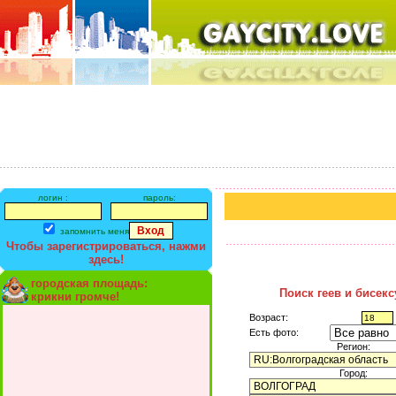
логин :
пароль:
запомнить меня
Чтобы зарегистрироваться, нажми
здесь!
городская площадь:
Поиск геев и бисек
крикни громче!
Возраст:
Есть фото:
Регион:
Город: