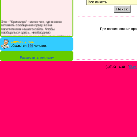
Это - "Кричалка" - мини-чат, где можно
оставить сообщение сразу всем
посетителям нашего сайта. Чтобы
При возникновении про
пообщаться здесь, необходимо
зарегистрироваться на сайте и/или войти со
своими логином и паролем.
сейчас у нас
общаются
146
человек
Разместить рекламу
(с)Гей - сайт "
Gay 