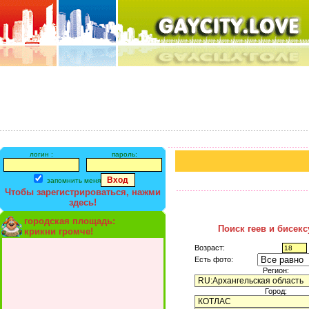
логин :
пароль:
запомнить меня
Чтобы зарегистрироваться, нажми
здесь!
городская площадь:
Поиск геев и бисек
крикни громче!
Возраст:
Есть фото:
Регион:
Город: