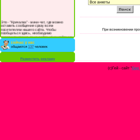
Это - "Кричалка" - мини-чат, где можно
оставить сообщение сразу всем
посетителям нашего сайта. Чтобы
При возникновении про
пообщаться здесь, необходимо
зарегистрироваться на сайте и/или войти со
своими логином и паролем.
сейчас у нас
общаются
137
человек
Разместить рекламу
(с)Гей - сайт "
Gay 