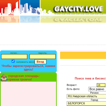
логин :
пароль:
запомнить меня
Чтобы зарегистрироваться, нажми
здесь!
городская площадь:
Поиск геев и бисек
крикни громче!
Возраст:
Есть фото:
Регион:
Город: