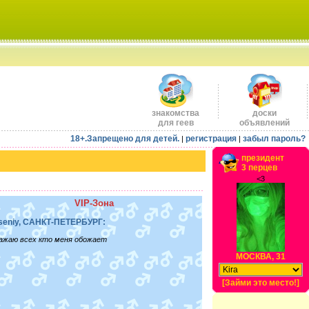
знакомства
доски
для геев
объявлений
18+.Запрещено для детей.
регистрация
забыл пароль?
|
|
президент
3 перцев
<3
VIP-Зона
seniy, САНКТ-ПЕТЕРБУРГ:
ажаю всех кто меня обожает
МОСКВА, 31
[Займи это место!]