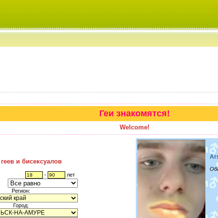
Геи знакомятся!
Welcome!
Ar
 геев и бисексуалов
Об
-
лет
Регион:
Город: