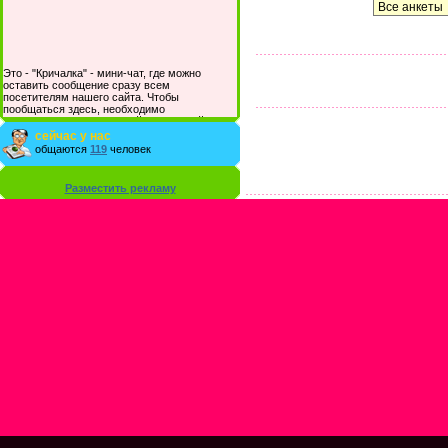
Это - "Кричалка" - мини-чат, где можно
оставить сообщение сразу всем
посетителям нашего сайта. Чтобы
пообщаться здесь, необходимо
зарегистрироваться на сайте и/или войти со
своими логином и паролем.
сейчас у нас
общаются
119
человек
Разместить рекламу