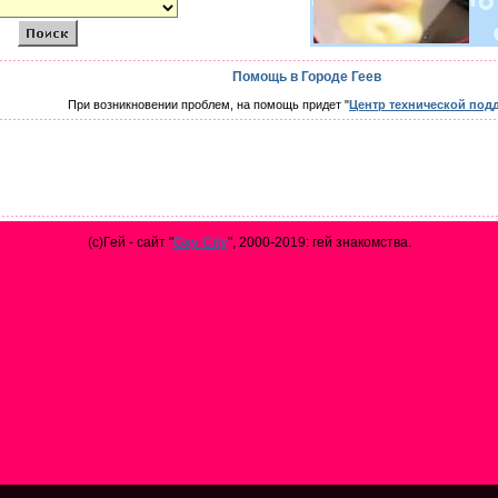
Помощь в Городе Геев
При возникновении проблем, на помощь придет "
Центр технической под
(с)Гей - сайт "
Gay City
", 2000-2019: гей знакомства.