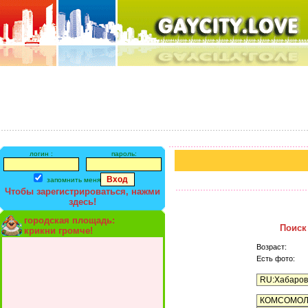
логин :
пароль:
запомнить меня
Чтобы зарегистрироваться, нажми
здесь!
городская площадь:
Поиск
крикни громче!
Возраст:
Есть фото: