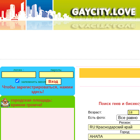
логин :
пароль:
запомнить меня
Чтобы зарегистрироваться, нажми
здесь!
городская площадь:
Поиск геев и бисек
крикни громче!
Возраст:
Есть фото:
Регион:
Город: