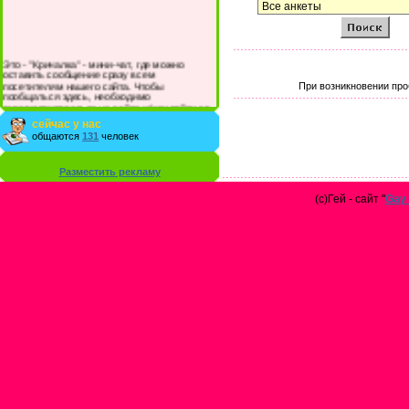
Это - "Кричалка" - мини-чат, где можно
оставить сообщение сразу всем
посетителям нашего сайта. Чтобы
При возникновении про
пообщаться здесь, необходимо
зарегистрироваться на сайте и/или войти со
своими логином и паролем.
сейчас у нас
общаются
131
человек
Разместить рекламу
(с)Гей - сайт "
Gay 