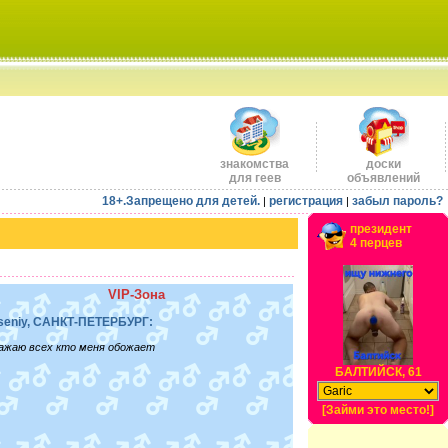
знакомства
доски
для геев
объявлений
18+.Запрещено для детей.
регистрация
забыл пароль?
|
|
президент
4 перцев
VIP-Зона
seniy, САНКТ-ПЕТЕРБУРГ:
ажаю всех кто меня обожает
БАЛТИЙСК, 61
[Займи это место!]