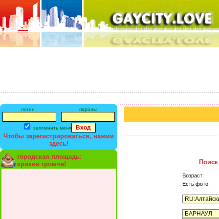
логин :
пароль:
запомнить меня
Чтобы зарегистрироваться, нажми
здесь!
городская площадь:
Поиск
крикни громче!
Возраст:
Есть фото: