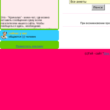
Это - "Кричалка" - мини-чат, где можно
оставить сообщение сразу всем
посетителям нашего сайта. Чтобы
При возникновении про
пообщаться здесь, необходимо
зарегистрироваться на сайте и/или войти со
своими логином и паролем.
сейчас у нас
общаются
58
человек
Разместить рекламу
(с)Гей - сайт "
Gay 