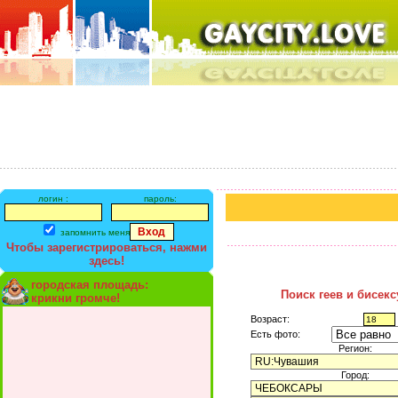
логин :
пароль:
запомнить меня
Чтобы зарегистрироваться, нажми
здесь!
городская площадь:
Поиск геев и бисек
крикни громче!
Возраст:
Есть фото:
Регион:
Город: