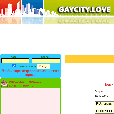
логин :
пароль:
запомнить меня
Чтобы зарегистрироваться, нажми
здесь!
городская площадь:
Поиск
крикни громче!
Возраст:
Есть фото: