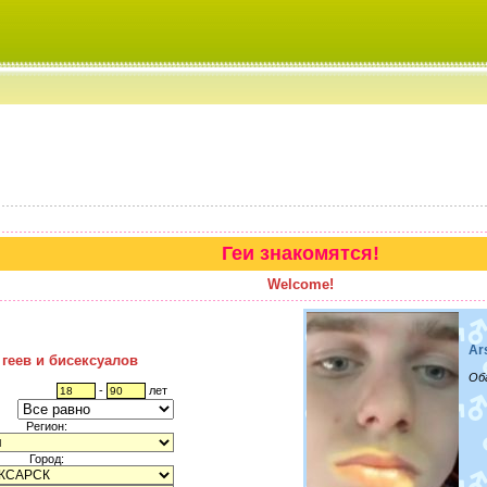
Геи знакомятся!
Welcome!
Ar
 геев и бисексуалов
Об
-
лет
Регион:
Город: