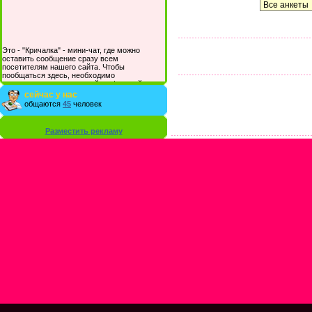
Это - "Кричалка" - мини-чат, где можно
оставить сообщение сразу всем
посетителям нашего сайта. Чтобы
пообщаться здесь, необходимо
зарегистрироваться на сайте и/или войти со
своими логином и паролем.
сейчас у нас
общаются
45
человек
Разместить рекламу