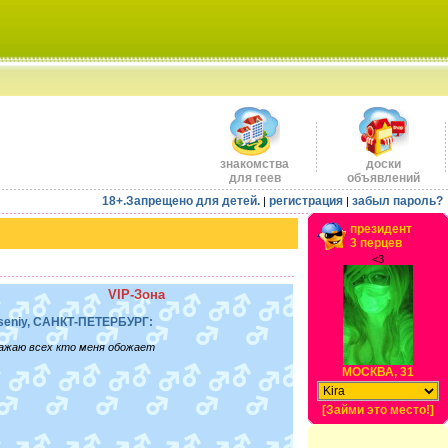
знакомства
доски
для геев
объявлений
18+.Запрещено для детей.
регистрация
забыл пароль?
|
|
президент
3 перцев
<3
VIP-Зона
seniy, САНКТ-ПЕТЕРБУРГ:
ажаю всех кто меня обожает
МОСКВА, 31
[Займи это место!]