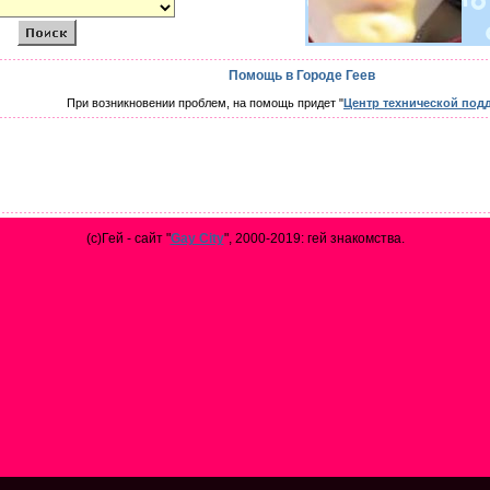
Помощь в Городе Геев
При возникновении проблем, на помощь придет "
Центр технической под
(с)Гей - сайт "
Gay City
", 2000-2019: гей знакомства.