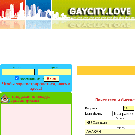
логин :
пароль:
запомнить меня
Чтобы зарегистрироваться, нажми
здесь!
городская площадь:
Поиск геев и бисек
крикни громче!
Возраст:
Есть фото:
Регион:
Город: