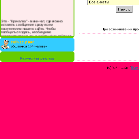
Это - "Кричалка" - мини-чат, где можно
оставить сообщение сразу всем
посетителям нашего сайта. Чтобы
При возникновении про
пообщаться здесь, необходимо
зарегистрироваться на сайте и/или войти со
своими логином и паролем.
сейчас у нас
общаются
154
человек
Разместить рекламу
(с)Гей - сайт "
Gay 