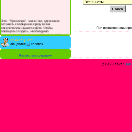
Это - "Кричалка" - мини-чат, где можно
оставить сообщение сразу всем
посетителям нашего сайта. Чтобы
При возникновении про
пообщаться здесь, необходимо
зарегистрироваться на сайте и/или войти со
своими логином и паролем.
сейчас у нас
общаются
52
человек
Разместить рекламу
(с)Гей - сайт "
Gay 