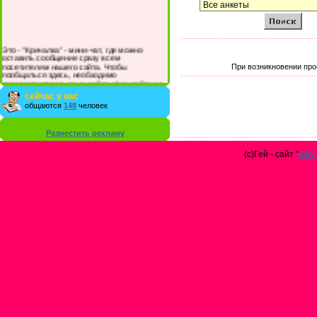
Это - "Кричалка" - мини-чат, где можно
оставить сообщение сразу всем
посетителям нашего сайта. Чтобы
При возникновении про
пообщаться здесь, необходимо
зарегистрироваться на сайте и/или войти со
своими логином и паролем.
сейчас у нас
общаются
148
человек
Разместить рекламу
(с)Гей - сайт "
Gay 