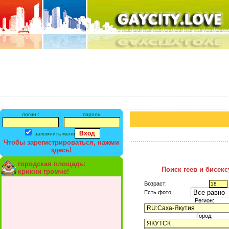
логин :
пароль:
запомнить меня
Чтобы зарегистрироваться, нажми
здесь!
городская площадь:
Поиск геев и бисек
крикни громче!
Возраст:
Есть фото:
Регион:
Город: