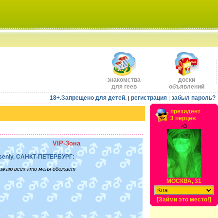
знакомства
доски
для геев
объявлений
18+.Запрещено для детей.
регистрация
забыл пароль?
|
|
президент
3 перцев
<3
VIP-Зона
seniy, САНКТ-ПЕТЕРБУРГ:
ажаю всех кто меня обожает
МОСКВА, 31
[Займи это место!]