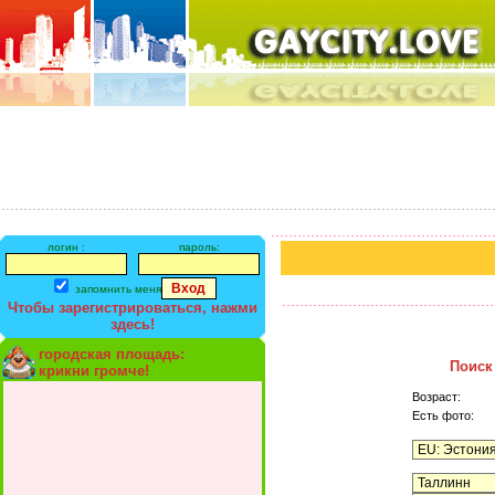
логин :
пароль:
запомнить меня
Чтобы зарегистрироваться, нажми
здесь!
городская площадь:
Поиск
крикни громче!
Возраст:
Есть фото: