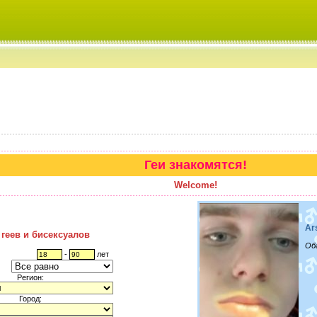
Геи знакомятся!
Welcome!
Ar
 геев и бисексуалов
Об
-
лет
Регион:
Город: