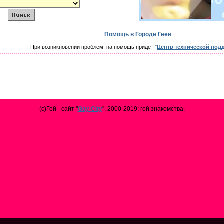
Помощь в Городе Геев
При возникновении проблем, на помощь придет "
Центр технической под
(с)Гей - сайт "
Gay City
", 2000-2019: гей знакомства.