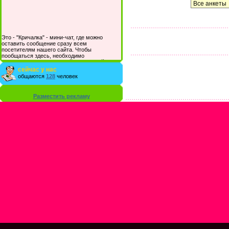
Это - "Кричалка" - мини-чат, где можно
оставить сообщение сразу всем
посетителям нашего сайта. Чтобы
пообщаться здесь, необходимо
зарегистрироваться на сайте и/или войти со
своими логином и паролем.
сейчас у нас
общаются
128
человек
Разместить рекламу