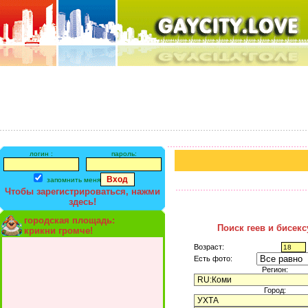
логин :
пароль:
запомнить меня
Чтобы зарегистрироваться, нажми
здесь!
городская площадь:
Поиск геев и бисек
крикни громче!
Возраст:
Есть фото:
Регион:
Город: