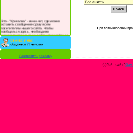
Это - "Кричалка" - мини-чат, где можно
оставить сообщение сразу всем
посетителям нашего сайта. Чтобы
При возникновении про
пообщаться здесь, необходимо
зарегистрироваться на сайте и/или войти со
своими логином и паролем.
сейчас у нас
общаются
79
человек
Разместить рекламу
(с)Гей - сайт "
Gay 