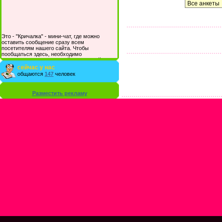
Это - "Кричалка" - мини-чат, где можно
оставить сообщение сразу всем
посетителям нашего сайта. Чтобы
пообщаться здесь, необходимо
зарегистрироваться на сайте и/или войти со
своими логином и паролем.
сейчас у нас
общаются
147
человек
Разместить рекламу