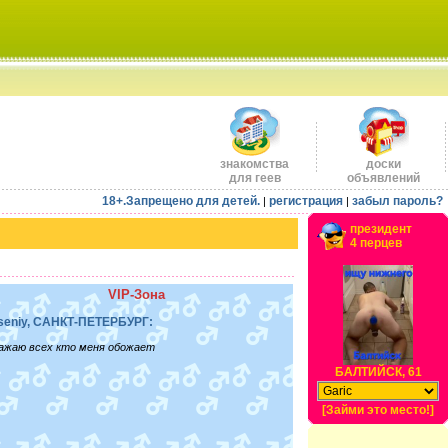
знакомства
доски
для геев
объявлений
18+.Запрещено для детей.
регистрация
забыл пароль?
|
|
президент
4 перцев
VIP-Зона
seniy, САНКТ-ПЕТЕРБУРГ:
ажаю всех кто меня обожает
БАЛТИЙСК, 61
[Займи это место!]