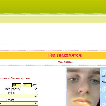
Геи знакомятся!
Welcome!
Ar
 геев и бисексуалов
Об
-
лет
Регион:
Город: