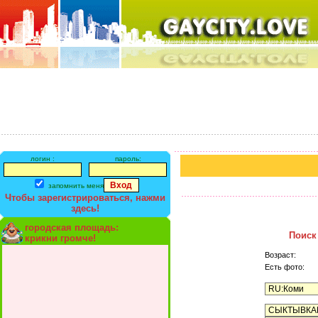
логин :
пароль:
запомнить меня
Чтобы зарегистрироваться, нажми
здесь!
городская площадь:
Поиск
крикни громче!
Возраст:
Есть фото: