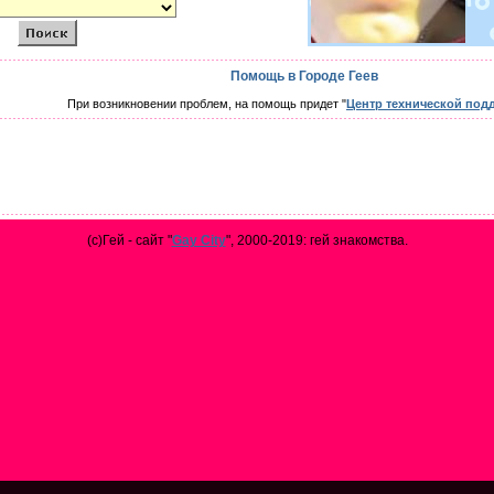
Помощь в Городе Геев
При возникновении проблем, на помощь придет "
Центр технической под
(с)Гей - сайт "
Gay City
", 2000-2019: гей знакомства.